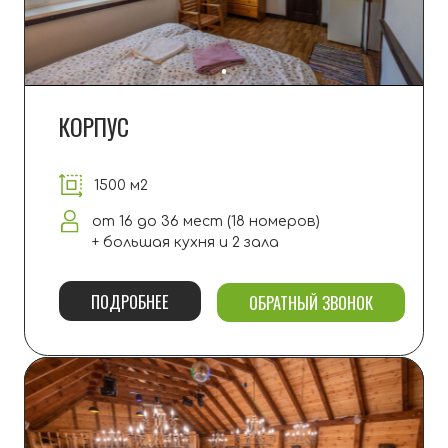
В большинстве домов, а также
на
территории доступен Wi-Fi Ростелеком.
Мы честно предупреждаем: стабильность
и
скорость интернета за городом могут
меняться и зависят от работы провайдера.
ЕДА И ПРОДУКТЫ
В каждом доме и апартаменте есть своя
кухня + мангальная зона на улице.
На
территории нет ресторана, столовой