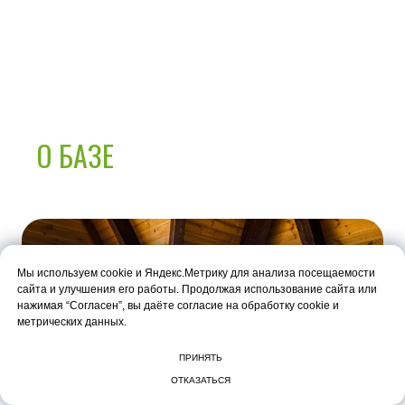
К нам можно приезжать с питомцами.
Размещение животных оплачивается
отдельно —
5000 ₽ за каждое животное
.
Пожалуйста, выберите опцию "питомец"
О БАЗЕ
при
бронировании на сайте.
БЕСПЛАТНАЯ ПАРКОВКА
Мы используем cookie и Яндекс.Метрику для анализа посещаемости
сайта и улучшения его работы. Продолжая использование сайта или
нажимая “Согласен”, вы даёте согласие на обработку cookie и
метрических данных.
ПРИНЯТЬ
ОТКАЗАТЬСЯ
У каждого домика или апартамента есть свое