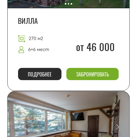
находится на пляже.
МАНГАЛЬНЫЕ ЗОНЫ
У каждого домика предусмотрена своя
мангальная зона. А если вы проживаете
в
апартаментах, есть общие мангальные
зоны рядом с
входом в здание и на берегу.
Важно: берите свои решетки и шампуры
ИНТЕРНЕТ