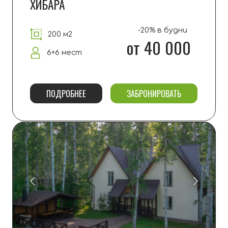
Основной формат — аренда домов
и
апартаментов на ухоженной
территории с выходом к
песчаному
пляжу. На территории нет ресторана,
магазина или проката.
ДЕТСКАЯ ПЛОЩАДКА
Детская площадка с качелями и горками