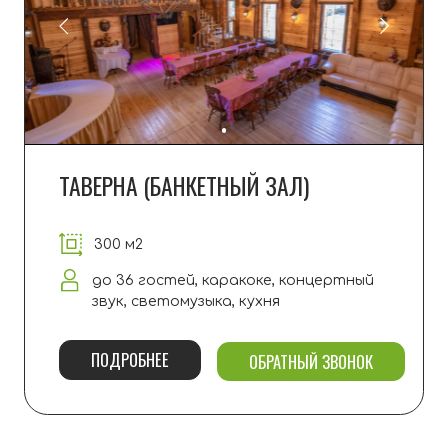
или магазина. Ближайшая "Пятерочка"
в
15
минутах езды.
ПЛЯЖ
Собственный песчаный пляж в 2
минутах ходьбы с пологим входом в
воду, детской площадкой, беседками
и подиумами для
загара.
ПИТОМЦЫ -
5000 ₽