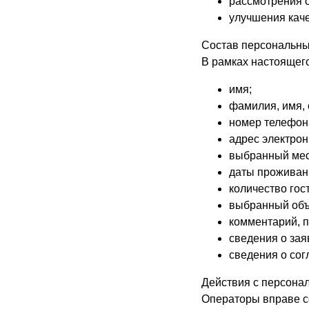
рассмотрения о
улучшения кач
Состав персональн
В рамках настоящего
имя;
фамилия, имя, 
номер телефон
адрес электрон
выбранный мес
даты проживан
количество гос
выбранный объ
комментарий, 
сведения о зая
сведения о сог
Действия с персон
Операторы вправе с