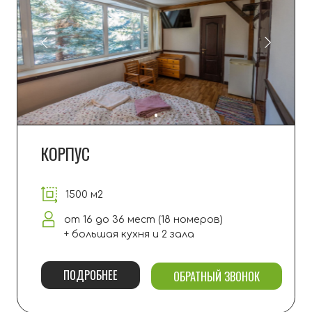
Важно: берите свои решетки и шампуры
ИНТЕРНЕТ
В большинстве домов, а также
на
территории доступен Wi-Fi Ростелеком.
Мы честно предупреждаем: стабильность
и
скорость интернета за городом могут
меняться и зависят от работы провайдера.
ЕДА И ПРОДУКТЫ