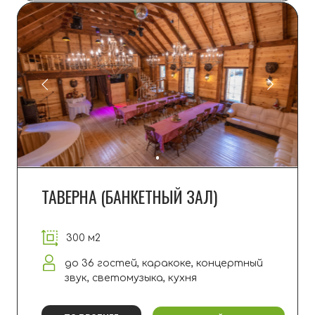
В каждом доме и апартаменте есть своя
кухня + мангальная зона на улице.
На
территории нет ресторана, столовой
или магазина. Ближайшая "Пятерочка"
в
15
минутах езды.
ПЛЯЖ
Собственный песчаный пляж в 2
минутах ходьбы с пологим входом в