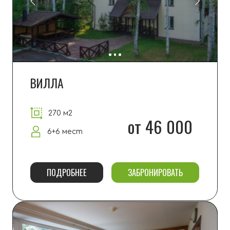
Детская площадка с качелями и горками
находится на пляже.
МАНГАЛЬНЫЕ ЗОНЫ
У каждого домика предусмотрена своя
мангальная зона. А если вы проживаете
в
апартаментах, есть общие мангальные
зоны рядом с
входом в здание и на берегу.