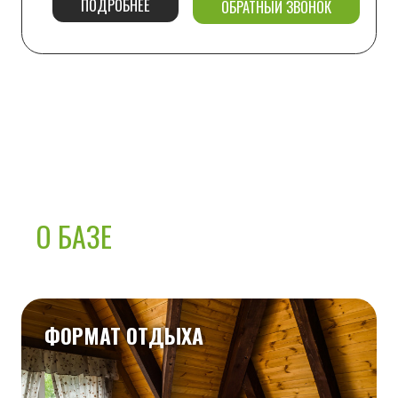
воду, детской площадкой, беседками
и подиумами для
загара.
ПИТОМЦЫ -
5000 ₽
О БАЗЕ
К нам можно приезжать с питомцами.
Размещение животных оплачивается
отдельно —
5000 ₽ за каждое животное
.
Пожалуйста, выберите опцию "питомец"
при
бронировании на сайте.
БЕСПЛАТНАЯ ПАРКОВКА