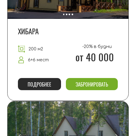
ФОРМАТ ОТДЫХА
Основной формат — аренда домов
и
апартаментов на ухоженной
территории с выходом к
песчаному
пляжу. На территории нет ресторана,
магазина или проката.
ДЕТСКАЯ ПЛОЩАДКА